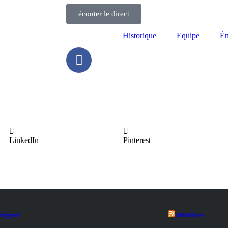
écouter le direct
Historique
Equipe
Ém
LinkedIn
Pinterest
tifgard
Midilibre