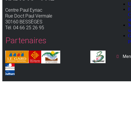
U
F
Centre Paul Eyriac
C
Rue Doct Paul Vermale
s
30160 BESSÈGES
M
Tél. 04 66 25 26 95
s
G
Partenaires
p
Ment