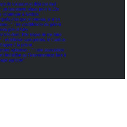
ce de vacances et déjà pas mal
 un lancement réussi pour le 22e
 la céramique à Anduze
e quelqu’un que je connais, je n’en
onne..." : les confidences du gérant
room près d'Alès
st très dure. Elle risque de me faire
: récidiviste sans permis, le Gardois
happer à la prison
 rester optimiste…" : une association
pel immédiat au Gouvernement face à
agie agricole"