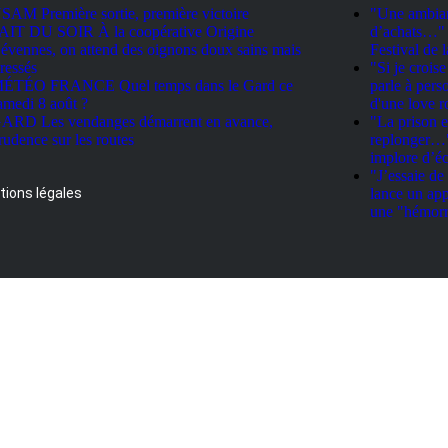
SAM Première sortie, première victoire
"Une ambian
AIT DU SOIR À la coopérative Origine
d’achats…" :
évennes, on attend des oignons doux sains mais
Festival de
tressés
"Si je crois
ÉTÉO FRANCE Quel temps dans le Gard ce
parle à pers
amedi 8 août ?
d'une love 
ARD Les vendanges démarrent en avance,
"La prison e
rudence sur les routes
replonger…" 
implore d’éc
"J’essaie de
ions légales
lance un ap
une "hémorr