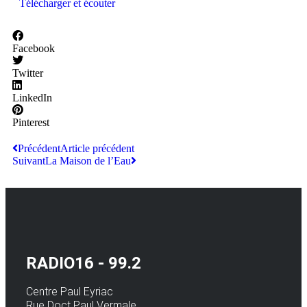
Télécharger et écouter
Facebook
Twitter
LinkedIn
Pinterest
Précédent
Article précédent
Suivant
La Maison de l’Eau
RADIO16 - 99.2
Centre Paul Eyriac
Rue Doct Paul Vermale