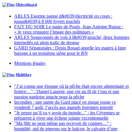
Objectifgard
ARLES Enorme panne d&#039;électricité en cours :
jusqu&#039;à 8 000 foyers touchés
FAIT DU SOIR Le maire de Poulx, Jean-Antoine Bunoz :
« Je veux restaurer l’image des politiques »
ARLES Soupçonnés de vols à l&#039;arraché, deux hommes
interpellés en plein trafic de drogue
GARD Sénatoriales : Denis Bouad appelle les maires à faire
barrage à un troisième siège pour le RN
Mentions légales
Midilibre
"J’ai connu une époque où la pêche était encore alimentaire et
festive…" : Daniel Laurent, une vie au fil de l’eau et une
passion gardoise intacte pour la pêche
Incendies : une partie du Gard placé en risque rouge ce
vendredi 7 août, l’accès aux massifs forestiers interdit
"Je pense qu’il va y avoir du monde..." : les Cévennes se
préparent à vivre une éclipse solaire exceptionnelle
"Ma fille ne peut même pas recevoir de copines…" :
humidité, nid de pigeons sur le balcon, le calvaire d’une