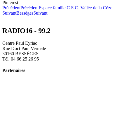
Pinterest
Précédent
Précédent
Espace famille C.S.C. Vallée de la Cèze
Suivant
Bessèges
Suivant
RADIO16 - 99.2
Centre Paul Eyriac
Rue Doct Paul Vermale
30160 BESSÈGES
Tél. 04 66 25 26 95
Partenaires