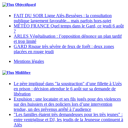
Objectifgard
FAIT DU SOIR Ligne Alès-Bessèges : la consultation
publique largement favorable... mais parfois hors-sujet
MÉTÉO FRANCE Quel temps dans le Gard, ce jeudi 6 août
?
ARLES Végétalisation : l’opposition dénonce un plan tardif
et trop limité
GARD Risque très sévère de feux de forêt : deux zones
placées en rouge jeudi
Mentions légales
Midilibre
Le père impliqué dans "la soustraction" d’une fillette à Uzès
en prison : décision attendue le 6 août sur sa demande de
libération
Expulsion : une locataire et ses fils jugés pour des violences
sur des huissiers et des policiers lors d’une intervention
tendue, un des prévenus arrêté à l’audience
"Les familles étaient très demandeuses pour les très jeunes" :
entre ventriglisse et DJ, les jeudis de la Jeunesse continuent à
Alès