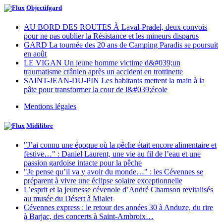
Objectifgard
AU BORD DES ROUTES À Laval-Pradel, deux convois
pour ne pas oublier la Résistance et les mineurs disparus
GARD La tournée des 20 ans de Camping Paradis se poursuit
en août
LE VIGAN Un jeune homme victime d&#039;un
traumatisme crânien après un accident en trottinette
SAINT-JEAN-DU-PIN Les habitants mettent la main à la
pâte pour transformer la cour de l&#039;école
Mentions légales
Midilibre
"J’ai connu une époque où la pêche était encore alimentaire et
festive…" : Daniel Laurent, une vie au fil de l’eau et une
passion gardoise intacte pour la pêche
"Je pense qu’il va y avoir du monde…" : les Cévennes se
préparent à vivre une éclipse solaire exceptionnelle
L’esprit et la jeunesse cévenole d’André Chamson revitalisés
au musée du Désert à Mialet
Cévennes express : le retour des années 30 à Anduze, du rire
à Barjac, des concerts à Saint-Ambroix…