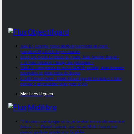
Objectifgard
ARLES Enorme panne d&#039;électricité en cours :
jusqu&#039;à 8 000 foyers touchés
FAIT DU SOIR Le maire de Poulx, Jean-Antoine Bunoz :
« Je veux restaurer l’image des politiques »
ARLES Soupçonnés de vols à l&#039;arraché, deux hommes
interpellés en plein trafic de drogue
GARD Sénatoriales : Denis Bouad appelle les maires à faire
barrage à un troisième siège pour le RN
Mentions légales
Midilibre
"J’ai connu une époque où la pêche était encore alimentaire et
festive…" : Daniel Laurent, une vie au fil de l’eau et une
passion gardoise intacte pour la pêche