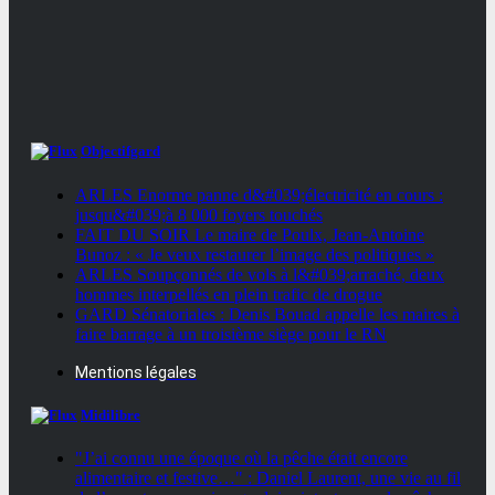
Objectifgard
ARLES Enorme panne d&#039;électricité en cours :
jusqu&#039;à 8 000 foyers touchés
FAIT DU SOIR Le maire de Poulx, Jean-Antoine
Bunoz : « Je veux restaurer l’image des politiques »
ARLES Soupçonnés de vols à l&#039;arraché, deux
hommes interpellés en plein trafic de drogue
GARD Sénatoriales : Denis Bouad appelle les maires à
faire barrage à un troisième siège pour le RN
Mentions légales
Midilibre
"J’ai connu une époque où la pêche était encore
alimentaire et festive…" : Daniel Laurent, une vie au fil