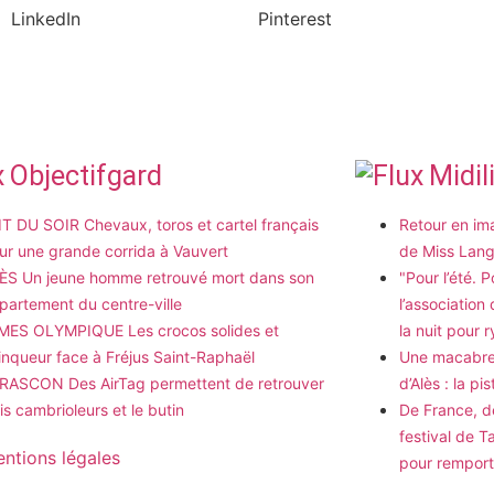
LinkedIn
Pinterest
Objectifgard
Midil
IT DU SOIR Chevaux, toros et cartel français
Retour en ima
ur une grande corrida à Vauvert
de Miss Lan
ÈS Un jeune homme retrouvé mort dans son
"Pour l’été. 
partement du centre-ville
l’association
MES OLYMPIQUE Les crocos solides et
la nuit pour r
inqueur face à Fréjus Saint-Raphaël
Une macabre 
RASCON Des AirTag permettent de retrouver
d’Alès : la pi
ois cambrioleurs et le butin
De France, 
festival de T
ntions légales
pour remport