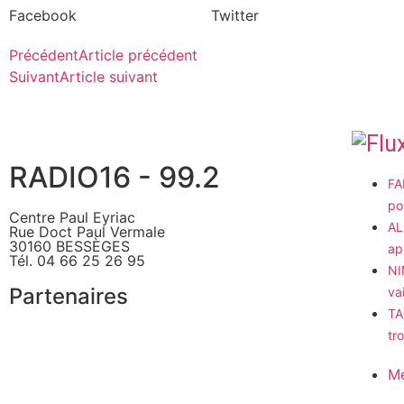
Facebook
Twitter
Précédent
Article précédent
Suivant
Article suivant
RADIO16 - 99.2
FA
po
Centre Paul Eyriac
AL
Rue Doct Paul Vermale
30160 BESSÈGES
ap
Tél. 04 66 25 26 95
NI
Partenaires
va
TA
tr
Me