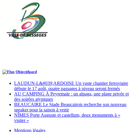
Objectifgard
LAUDUN-L&#039;ARDOISE Un vaste chantier ferroviaire
débute le 17 août, quatre passages à niveau seront fermés
AU CAMPING À Peyremale : un alpaga, une plage privée et
des soirées atypiques
BEAUCAIRE Le Stade Beaucairois recherche son nouveau
speaker pour la saison à venir
NÎMES Porte Auguste et castellum, deux monuments à «
visiter »
Mentions légales