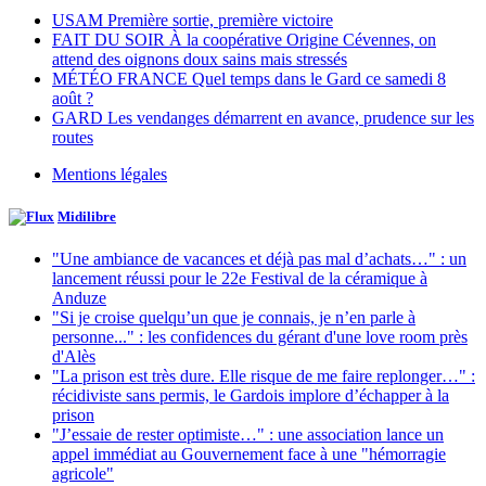
USAM Première sortie, première victoire
FAIT DU SOIR À la coopérative Origine Cévennes, on
attend des oignons doux sains mais stressés
MÉTÉO FRANCE Quel temps dans le Gard ce samedi 8
août ?
GARD Les vendanges démarrent en avance, prudence sur les
routes
Mentions légales
Midilibre
"Une ambiance de vacances et déjà pas mal d’achats…" : un
lancement réussi pour le 22e Festival de la céramique à
Anduze
"Si je croise quelqu’un que je connais, je n’en parle à
personne..." : les confidences du gérant d'une love room près
d'Alès
"La prison est très dure. Elle risque de me faire replonger…" :
récidiviste sans permis, le Gardois implore d’échapper à la
prison
"J’essaie de rester optimiste…" : une association lance un
appel immédiat au Gouvernement face à une "hémorragie
agricole"