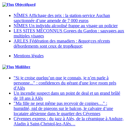
Objectifgard
NÎMES Affichage des prix : la station-service Auchan
sanctionnée d’une amende de 7 000 euros
NÎMES Un individu alcoolisé frappe au visage un policier
LES SITES MÉCONNUS Gorges du Gardon : sauvages aux
multiples visages
ARLES Fédération des manadiers : &quot;ces récents
débordements sont ceux de trop&quot;
Mentions légales
Midilibre
"Si je croise quelqu’un que je connais, je n’en parle à
personne..." : confidences du gérant d'une love room près
d'Alès
Un incendie suspect dans un point de deal et un grand brûlé
de 18 ans à Alès
"Ma fille ne peut même pas recevoir de copines…" :
humidité, nid de pigeons sur le balcon, le calvaire d’une
locataire alésienne dans le quartier des Cévennes
Cévennes express : du jazz à Alès, de la céramique à Anduze,
Aladin à Saint-Christol-lez-Alès…