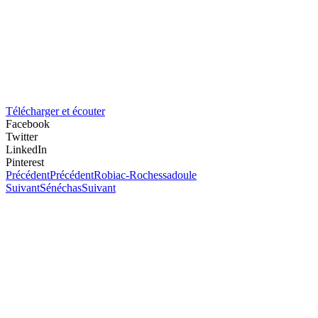
Télécharger et écouter
Facebook
Twitter
LinkedIn
Pinterest
Précédent
Précédent
Robiac-Rochessadoule
Suivant
Sénéchas
Suivant