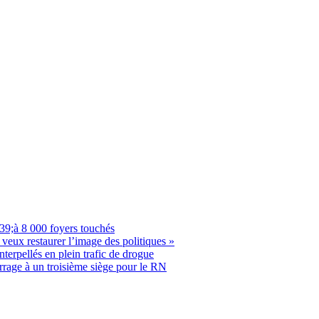
9;à 8 000 foyers touchés
ux restaurer l’image des politiques »
rpellés en plein trafic de drogue
rrage à un troisième siège pour le RN