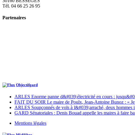
30160 BESSÈGES
Tél. 04 66 25 26 95
Partenaires
Objectifgard
ARLES Enorme panne d&#039;électricité en cours : jusqu&#03
FAIT DU SOIR Le maire de Poulx, Jean-Antoine Bunoz : « Je ve
ARLES Soupçonnés de vols à l&#039;arraché, deux hommes inte
GARD Sénatoriales : Denis Bouad appelle les maires à faire ba
Mentions légales
Midilibre