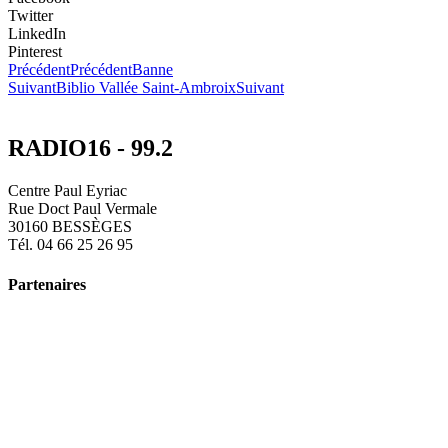
Twitter
LinkedIn
Pinterest
Précédent
Précédent
Banne
Suivant
Biblio Vallée Saint-Ambroix
Suivant
RADIO16 - 99.2
Centre Paul Eyriac
Rue Doct Paul Vermale
30160 BESSÈGES
Tél. 04 66 25 26 95
Partenaires