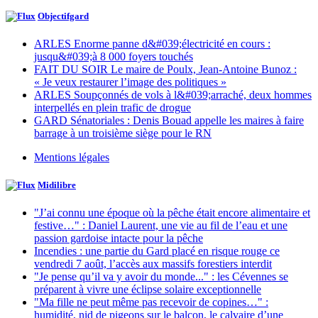
Objectifgard
ARLES Enorme panne d&#039;électricité en cours :
jusqu&#039;à 8 000 foyers touchés
FAIT DU SOIR Le maire de Poulx, Jean-Antoine Bunoz :
« Je veux restaurer l’image des politiques »
ARLES Soupçonnés de vols à l&#039;arraché, deux hommes
interpellés en plein trafic de drogue
GARD Sénatoriales : Denis Bouad appelle les maires à faire
barrage à un troisième siège pour le RN
Mentions légales
Midilibre
"J’ai connu une époque où la pêche était encore alimentaire et
festive…" : Daniel Laurent, une vie au fil de l’eau et une
passion gardoise intacte pour la pêche
Incendies : une partie du Gard placé en risque rouge ce
vendredi 7 août, l’accès aux massifs forestiers interdit
"Je pense qu’il va y avoir du monde..." : les Cévennes se
préparent à vivre une éclipse solaire exceptionnelle
"Ma fille ne peut même pas recevoir de copines…" :
humidité, nid de pigeons sur le balcon, le calvaire d’une