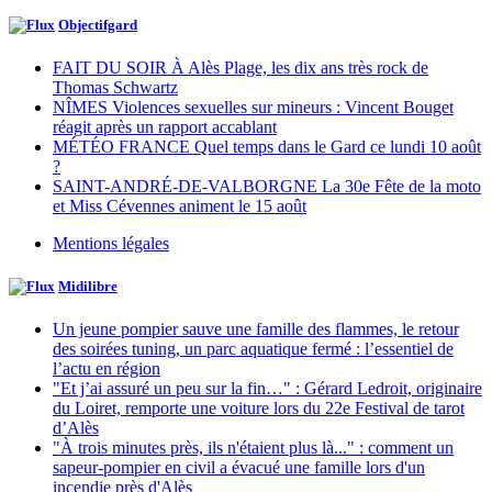
Objectifgard
FAIT DU SOIR À Alès Plage, les dix ans très rock de
Thomas Schwartz
NÎMES Violences sexuelles sur mineurs : Vincent Bouget
réagit après un rapport accablant
MÉTÉO FRANCE Quel temps dans le Gard ce lundi 10 août
?
SAINT-ANDRÉ-DE-VALBORGNE La 30e Fête de la moto
et Miss Cévennes animent le 15 août
Mentions légales
Midilibre
Un jeune pompier sauve une famille des flammes, le retour
des soirées tuning, un parc aquatique fermé : l’essentiel de
l’actu en région
"Et j’ai assuré un peu sur la fin…" : Gérard Ledroit, originaire
du Loiret, remporte une voiture lors du 22e Festival de tarot
d’Alès
"À trois minutes près, ils n'étaient plus là..." : comment un
sapeur-pompier en civil a évacué une famille lors d'un
incendie près d'Alès