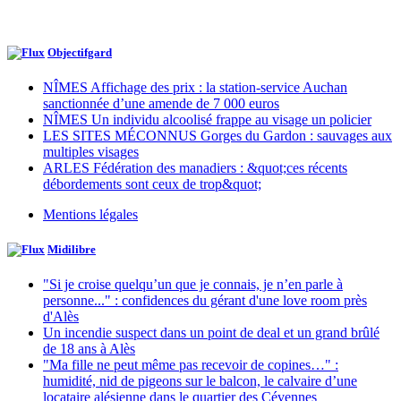
Objectifgard
NÎMES Affichage des prix : la station-service Auchan
sanctionnée d’une amende de 7 000 euros
NÎMES Un individu alcoolisé frappe au visage un policier
LES SITES MÉCONNUS Gorges du Gardon : sauvages aux
multiples visages
ARLES Fédération des manadiers : &quot;ces récents
débordements sont ceux de trop&quot;
Mentions légales
Midilibre
"Si je croise quelqu’un que je connais, je n’en parle à
personne..." : confidences du gérant d'une love room près
d'Alès
Un incendie suspect dans un point de deal et un grand brûlé
de 18 ans à Alès
"Ma fille ne peut même pas recevoir de copines…" :
humidité, nid de pigeons sur le balcon, le calvaire d’une
locataire alésienne dans le quartier des Cévennes