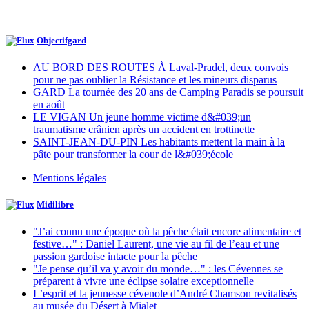
Objectifgard
AU BORD DES ROUTES À Laval-Pradel, deux convois
pour ne pas oublier la Résistance et les mineurs disparus
GARD La tournée des 20 ans de Camping Paradis se poursuit
en août
LE VIGAN Un jeune homme victime d&#039;un
traumatisme crânien après un accident en trottinette
SAINT-JEAN-DU-PIN Les habitants mettent la main à la
pâte pour transformer la cour de l&#039;école
Mentions légales
Midilibre
"J’ai connu une époque où la pêche était encore alimentaire et
festive…" : Daniel Laurent, une vie au fil de l’eau et une
passion gardoise intacte pour la pêche
"Je pense qu’il va y avoir du monde…" : les Cévennes se
préparent à vivre une éclipse solaire exceptionnelle
L’esprit et la jeunesse cévenole d’André Chamson revitalisés
au musée du Désert à Mialet