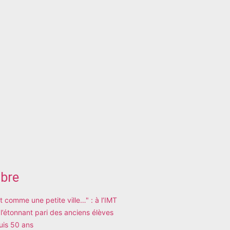
ibre
est comme une petite ville…" : à l’IMT
 l’étonnant pari des anciens élèves
uis 50 ans