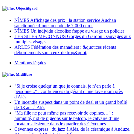
Objectifgard
NÎMES Affichage des prix : la station-service Auchan
sanctionnée d’une amende de 7 000 euros
NÎMES Un individu alcoolisé frappe au visage un policier
LES SITES MÉCONNUS Gorges du Gardon : sauvages aux
multiples visages
ARLES Fédération des manadiers : &quot;ces récents
débordements sont ceux de trop&quot;
Mentions légales
Midilibre
"Si je croise quelqu’un que je connais, je n’en parle à
personne..." : confidences du gérant d'une love room près
d'Alès
Un incendie suspect dans un point de deal et un grand brûlé
de 18 ans à Alès
"Ma fille ne peut même pas recevoir de copines…" :
humidité, nid de pigeons sur le balcon, le calvaire d’une
locataire alésienne dans le quartier des Cévennes
Cévennes express : du jazz à Alès, de la céramique à Anduze,