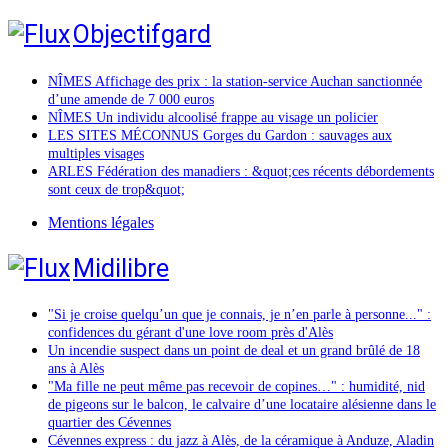
Objectifgard
NÎMES Affichage des prix : la station-service Auchan sanctionnée
d’une amende de 7 000 euros
NÎMES Un individu alcoolisé frappe au visage un policier
LES SITES MÉCONNUS Gorges du Gardon : sauvages aux
multiples visages
ARLES Fédération des manadiers : &quot;ces récents débordements
sont ceux de trop&quot;
Mentions légales
Midilibre
"Si je croise quelqu’un que je connais, je n’en parle à personne..." :
confidences du gérant d'une love room près d'Alès
Un incendie suspect dans un point de deal et un grand brûlé de 18
ans à Alès
"Ma fille ne peut même pas recevoir de copines…" : humidité, nid
de pigeons sur le balcon, le calvaire d’une locataire alésienne dans le
quartier des Cévennes
Cévennes express : du jazz à Alès, de la céramique à Anduze, Aladin