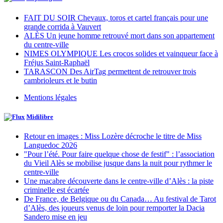
FAIT DU SOIR Chevaux, toros et cartel français pour une
grande corrida à Vauvert
ALÈS Un jeune homme retrouvé mort dans son appartement
du centre-ville
NIMES OLYMPIQUE Les crocos solides et vainqueur face à
Fréjus Saint-Raphaël
TARASCON Des AirTag permettent de retrouver trois
cambrioleurs et le butin
Mentions légales
Midilibre
Retour en images : Miss Lozère décroche le titre de Miss
Languedoc 2026
"Pour l’été. Pour faire quelque chose de festif" : l’association
du Vieil Alès se mobilise jusque dans la nuit pour rythmer le
centre-ville
Une macabre découverte dans le centre-ville d’Alès : la piste
criminelle est écartée
De France, de Belgique ou du Canada… Au festival de Tarot
d’Alès, des joueurs venus de loin pour remporter la Dacia
Sandero mise en jeu