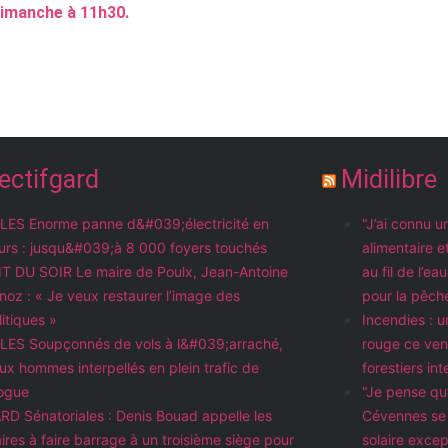
 dimanche à 11h30.
ectifgard
Midilibre
LES Enorme panne d&#039;électricité en
"J’ai connu 
urs : jusqu&#039;à 8 000 foyers touchés
alimentaire e
IT DU SOIR Le maire de Poulx, Jean-Antoine
au fil de l’e
noz : « Je veux restaurer l’image des
pour la pêch
litiques »
Incendies : u
LES Soupçonnés de vols à l&#039;arraché,
rouge ce ven
ux hommes interpellés en plein trafic de
forestiers int
ogue
"Je pense qu’
RD Sénatoriales : Denis Bouad appelle les
Cévennes se 
ires à faire barrage à un troisième siège pour
solaire excep