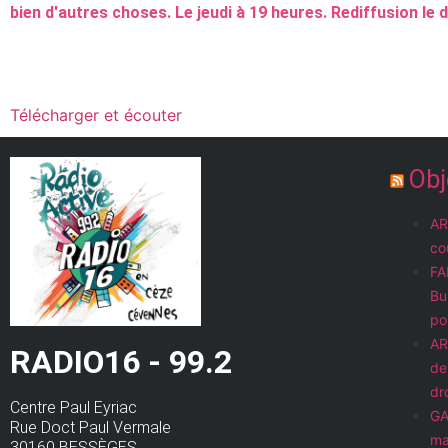
bien d'autres choses. Le jeudi à 19 heures. Rediffusion le
Télécharger et écouter
Obj
AR
co
FA
Bu
po
AR
RADIO16 - 99.2
de
dr
Centre Paul Eyriac
GA
Rue Doct Paul Vermale
ma
30160 BESSÈGES