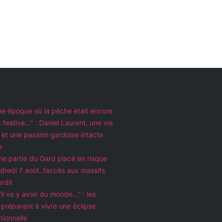
une époque où la pêche était encore
t festive…" : Daniel Laurent, une vie
au et une passion gardoise intacte
e
ne partie du Gard placé en risque
dredi 7 août, l’accès aux massifs
erdit
il va y avoir du monde..." : les
préparent à vivre une éclipse
tionnelle