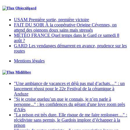
Objectifgard
USAM Première sortie, première victoire
FAIT DU SOIR À la coopérative Origine Cévennes, on
attend des oignons doux sains mais stressés
MÉTÉO FRANCE Quel temps dans le Gard ce samedi 8
août ?
GARD Les vendanges démarrent en avance, prudence sur les
routes
Mentions légales
Midilibre
"Une ambiance de vacances et déjà pas mal d’achats…" : un
lancement réussi pour le 22e Festival de la céramique à
Anduze
"Si je croise quelqu’un que je connais, je n’en parle à
personne..." : les confidences du gérant d'une love room près
d'Alès
"La prison est très dure. Elle risque de me faire replonger…" :
récidiviste sans permis, le Gardois implore d’échapper à la
prison