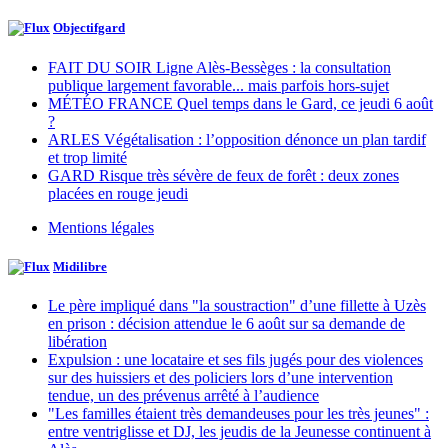
Objectifgard
FAIT DU SOIR Ligne Alès-Bessèges : la consultation
publique largement favorable... mais parfois hors-sujet
MÉTÉO FRANCE Quel temps dans le Gard, ce jeudi 6 août
?
ARLES Végétalisation : l’opposition dénonce un plan tardif
et trop limité
GARD Risque très sévère de feux de forêt : deux zones
placées en rouge jeudi
Mentions légales
Midilibre
Le père impliqué dans "la soustraction" d’une fillette à Uzès
en prison : décision attendue le 6 août sur sa demande de
libération
Expulsion : une locataire et ses fils jugés pour des violences
sur des huissiers et des policiers lors d’une intervention
tendue, un des prévenus arrêté à l’audience
"Les familles étaient très demandeuses pour les très jeunes" :
entre ventriglisse et DJ, les jeudis de la Jeunesse continuent à