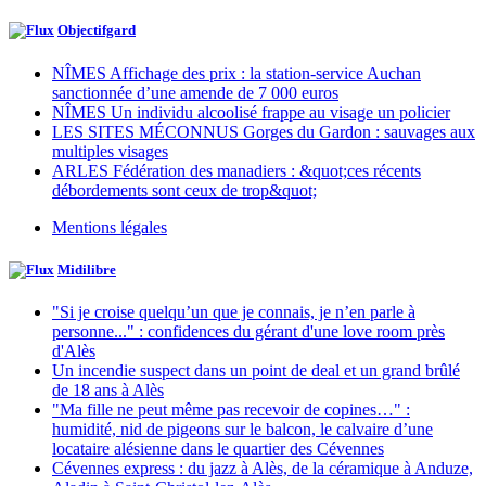
Objectifgard
NÎMES Affichage des prix : la station-service Auchan
sanctionnée d’une amende de 7 000 euros
NÎMES Un individu alcoolisé frappe au visage un policier
LES SITES MÉCONNUS Gorges du Gardon : sauvages aux
multiples visages
ARLES Fédération des manadiers : &quot;ces récents
débordements sont ceux de trop&quot;
Mentions légales
Midilibre
"Si je croise quelqu’un que je connais, je n’en parle à
personne..." : confidences du gérant d'une love room près
d'Alès
Un incendie suspect dans un point de deal et un grand brûlé
de 18 ans à Alès
"Ma fille ne peut même pas recevoir de copines…" :
humidité, nid de pigeons sur le balcon, le calvaire d’une
locataire alésienne dans le quartier des Cévennes
Cévennes express : du jazz à Alès, de la céramique à Anduze,