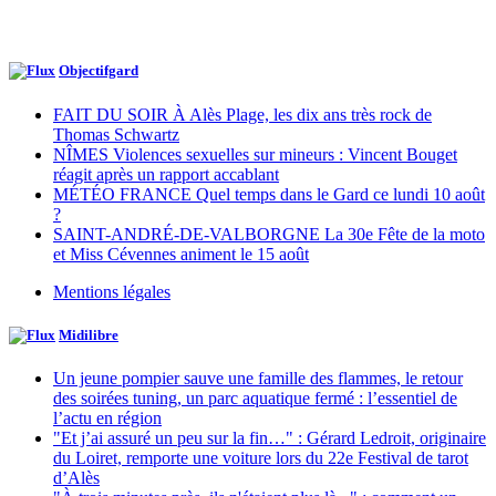
Objectifgard
FAIT DU SOIR À Alès Plage, les dix ans très rock de
Thomas Schwartz
NÎMES Violences sexuelles sur mineurs : Vincent Bouget
réagit après un rapport accablant
MÉTÉO FRANCE Quel temps dans le Gard ce lundi 10 août
?
SAINT-ANDRÉ-DE-VALBORGNE La 30e Fête de la moto
et Miss Cévennes animent le 15 août
Mentions légales
Midilibre
Un jeune pompier sauve une famille des flammes, le retour
des soirées tuning, un parc aquatique fermé : l’essentiel de
l’actu en région
"Et j’ai assuré un peu sur la fin…" : Gérard Ledroit, originaire
du Loiret, remporte une voiture lors du 22e Festival de tarot
d’Alès