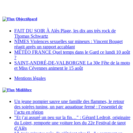
Objectifgard
FAIT DU SOIR À Alès Plage, les dix ans très rock de
Thomas Schwartz
NÎMES Violences sexuelles sur mineurs : Vincent Bouget
réagit après un rapport accablant
MÉTÉO FRANCE Quel temps dans le Gard ce lundi 10 août
?
SAINT-ANDRÉ-DE-VALBORGNE La 30e Fête de la moto
et Miss Cévennes animent le 15 août
Mentions légales
Midilibre
Un jeune pompier sauve une famille des flammes, le retour
des soirées tuning, un parc aquatique fermé : l’essentiel de
l’actu en région
"Et j’ai assuré un peu sur la fin…" : Gérard Ledroit, originaire
du Loiret, remporte une voiture lors du 22e Festival de tarot
d’Alès