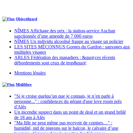
Objectifgard
NÎMES Affichage des prix : la station-service Auchan
sanctionnée d’une amende de 7 000 euros
NÎMES Un individu alcoolisé frappe au visage un policier
LES SITES MÉCONNUS Gorges du Gardon : sauvages aux
multiples visages
ARLES Fédération des manadiers : &quot;ces récents
débordements sont ceux de trop&quot;
Mentions légales
Midilibre
"Si je croise quelqu’un que je connais, je n’en parle à
personne..." : confidences du gérant d'une love room près
d'Alès
Un incendie suspect dans un point de deal et un grand brûlé
de 18 ans à Alès
"Ma fille ne peut même pas recevoir de copines…" :
humidité, nid de pigeons sur le balcon, le calvaire d’une