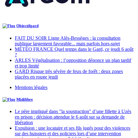
Objectifgard
FAIT DU SOIR Ligne Alès-Bessèges : la consultation
publique largement favorable... mais parfois hors-sujet
MÉTÉO FRANCE Quel temps dans le Gard, ce jeudi 6 août
?
ARLES Végétalisation : l’opposition dénonce un plan tardif
et trop limité
GARD Risque très sévère de feux de forêt : deux zones
placées en rouge jeudi
Mentions légales
Midilibre
Le père impliqué dans "la soustraction" d’une fillette à Uzès
en prison : décision attendue le 6 août sur sa demande de
libération
Expulsion : une locataire et ses fils jugés pour des violences
sur des huissiers et des policiers lors d’une intervention