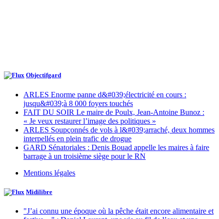
Objectifgard
ARLES Enorme panne d&#039;électricité en cours :
jusqu&#039;à 8 000 foyers touchés
FAIT DU SOIR Le maire de Poulx, Jean-Antoine Bunoz :
« Je veux restaurer l’image des politiques »
ARLES Soupçonnés de vols à l&#039;arraché, deux hommes
interpellés en plein trafic de drogue
GARD Sénatoriales : Denis Bouad appelle les maires à faire
barrage à un troisième siège pour le RN
Mentions légales
Midilibre
"J’ai connu une époque où la pêche était encore alimentaire et