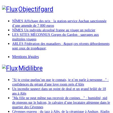
Objectifgard
NÎMES Affichage des prix : la station-service Auchan sanctionnée
d’une amende de 7 000 euros
NÎMES Un individu alcoolisé frappe au visage un policier
LES SITES MÉCONNUS Gorges du Gardon : sauvages aux
multiples visages
ARLES Fédération des manadiers : &quot;ces récents débordements
sont ceux de trop&quot;
Mentions légales
Midilibre
"Si je croise quelqu’un que je connais, je n’en parle à personne..." :
confidences du gérant d'une love room près d'Alès
Un incendie suspect dans un point de deal et un grand brûlé de 18
ans à Alès
"Ma fille ne peut même pas recevoir de copines…" : humidité, nid
de pigeons sur le balcon, le calvaire d’une locataire alésienne dans le
quartier des Cévennes
Cévennes express : du jazz à Alès, de la céramique à Anduze, Aladin