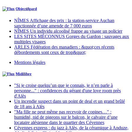
Objectifgard
NÎMES Affichage des prix : la station-service Auchan
sanctionnée d’une amende de 7 000 euros
NÎMES Un individu alcoolisé frappe au visage un policier
LES SITES MÉCONNUS Gorges du Gardon : sauvages aux
multiples visages
ARLES Fédération des manadiers : &quot;ces récents
débordements sont ceux de trop&quot;
Mentions légales
Midilibre
"Si je croise quelqu’un que je connais, je n’en parle à
personne..." : confidences du gérant d'une love room près
d'Alès
Un incendie suspect dans un point de deal et un grand brûlé
de 18 ans à Alès
"Ma fille ne peut même pas recevoir de copines…" :
humidité, nid de pigeons sur le balcon, le calvaire d’une
locataire alésienne dans le quartier des Cévennes
Cévennes express : du jazz à Alès, de la céramique à Anduze,