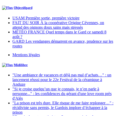
Objectifgard
USAM Première sortie, première victoire
FAIT DU SOIR À la coopérative Origine Cévennes, on
attend des oignons doux sains mais stressés
MÉTÉO FRANCE Quel temps dans le Gard ce samedi 8
août ?
GARD Les vendanges démarrent en avance, prudence sur les
routes
Mentions légales
Midilibre
"Une ambiance de vacances et déjà pas mal d’achats…" : un
lancement réussi pour le 22e Festival de la céramique à
Anduze
"Si je croise quelqu’un que je connais, je n’en parle à
personne..." : les confidences du gérant d'une love room près
d'Alès
"La prison est très dure. Elle risque de me faire replonger…" :
récidiviste sans permis, le Gardois implore d’échapper à la
prison