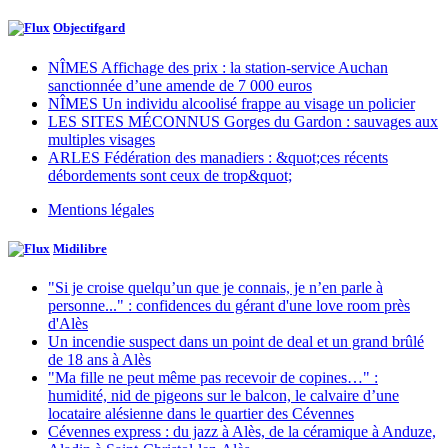
Objectifgard
NÎMES Affichage des prix : la station-service Auchan
sanctionnée d’une amende de 7 000 euros
NÎMES Un individu alcoolisé frappe au visage un policier
LES SITES MÉCONNUS Gorges du Gardon : sauvages aux
multiples visages
ARLES Fédération des manadiers : &quot;ces récents
débordements sont ceux de trop&quot;
Mentions légales
Midilibre
"Si je croise quelqu’un que je connais, je n’en parle à
personne..." : confidences du gérant d'une love room près
d'Alès
Un incendie suspect dans un point de deal et un grand brûlé
de 18 ans à Alès
"Ma fille ne peut même pas recevoir de copines…" :
humidité, nid de pigeons sur le balcon, le calvaire d’une
locataire alésienne dans le quartier des Cévennes
Cévennes express : du jazz à Alès, de la céramique à Anduze,