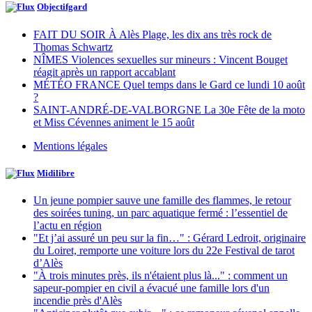
Objectifgard
FAIT DU SOIR À Alès Plage, les dix ans très rock de
Thomas Schwartz
NÎMES Violences sexuelles sur mineurs : Vincent Bouget
réagit après un rapport accablant
MÉTÉO FRANCE Quel temps dans le Gard ce lundi 10 août
?
SAINT-ANDRÉ-DE-VALBORGNE La 30e Fête de la moto
et Miss Cévennes animent le 15 août
Mentions légales
Midilibre
Un jeune pompier sauve une famille des flammes, le retour
des soirées tuning, un parc aquatique fermé : l’essentiel de
l’actu en région
"Et j’ai assuré un peu sur la fin…" : Gérard Ledroit, originaire
du Loiret, remporte une voiture lors du 22e Festival de tarot
d’Alès
"À trois minutes près, ils n'étaient plus là..." : comment un
sapeur-pompier en civil a évacué une famille lors d'un
incendie près d'Alès