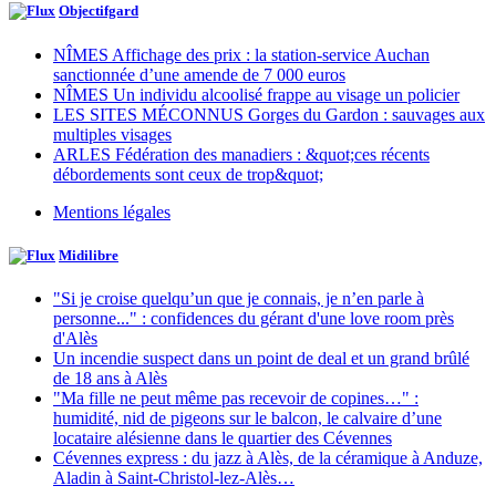
Objectifgard
NÎMES Affichage des prix : la station-service Auchan
sanctionnée d’une amende de 7 000 euros
NÎMES Un individu alcoolisé frappe au visage un policier
LES SITES MÉCONNUS Gorges du Gardon : sauvages aux
multiples visages
ARLES Fédération des manadiers : &quot;ces récents
débordements sont ceux de trop&quot;
Mentions légales
Midilibre
"Si je croise quelqu’un que je connais, je n’en parle à
personne..." : confidences du gérant d'une love room près
d'Alès
Un incendie suspect dans un point de deal et un grand brûlé
de 18 ans à Alès
"Ma fille ne peut même pas recevoir de copines…" :
humidité, nid de pigeons sur le balcon, le calvaire d’une
locataire alésienne dans le quartier des Cévennes
Cévennes express : du jazz à Alès, de la céramique à Anduze,
Aladin à Saint-Christol-lez-Alès…