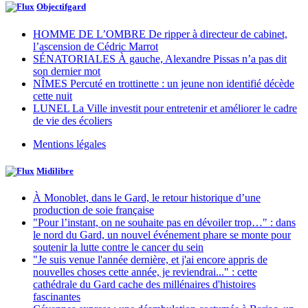
Objectifgard
HOMME DE L’OMBRE De ripper à directeur de cabinet,
l’ascension de Cédric Marrot
SÉNATORIALES À gauche, Alexandre Pissas n’a pas dit
son dernier mot
NÎMES Percuté en trottinette : un jeune non identifié décède
cette nuit
LUNEL La Ville investit pour entretenir et améliorer le cadre
de vie des écoliers
Mentions légales
Midilibre
À Monoblet, dans le Gard, le retour historique d’une
production de soie française
"Pour l’instant, on ne souhaite pas en dévoiler trop…" : dans
le nord du Gard, un nouvel événement phare se monte pour
soutenir la lutte contre le cancer du sein
"Je suis venue l'année dernière, et j'ai encore appris de
nouvelles choses cette année, je reviendrai..." : cette
cathédrale du Gard cache des millénaires d'histoires
fascinantes