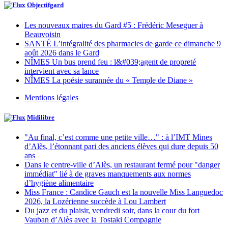
Objectifgard
Les nouveaux maires du Gard #5 : Frédéric Meseguer à
Beauvoisin
SANTÉ L’intégralité des pharmacies de garde ce dimanche 9
août 2026 dans le Gard
NÎMES Un bus prend feu : l&#039;agent de propreté
intervient avec sa lance
NÎMES La poésie surannée du « Temple de Diane »
Mentions légales
Midilibre
"Au final, c’est comme une petite ville…" : à l’IMT Mines
d’Alès, l’étonnant pari des anciens élèves qui dure depuis 50
ans
Dans le centre-ville d’Alès, un restaurant fermé pour "danger
immédiat" lié à de graves manquements aux normes
d’hygiène alimentaire
Miss France : Candice Gauch est la nouvelle Miss Languedoc
2026, la Lozérienne succède à Lou Lambert
Du jazz et du plaisir, vendredi soir, dans la cour du fort
Vauban d’Alès avec la Tostaki Compagnie