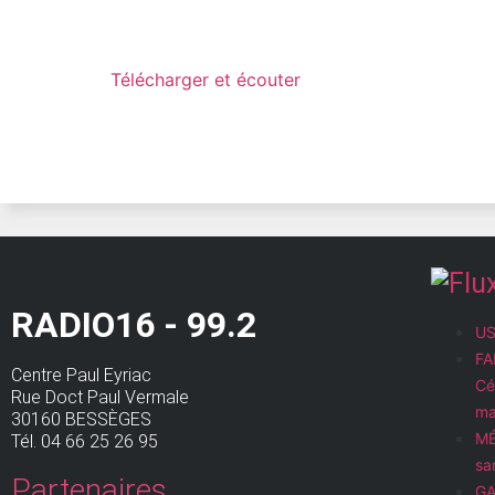
Télécharger et écouter
RADIO16 - 99.2
US
FA
Centre Paul Eyriac
Cé
Rue Doct Paul Vermale
ma
30160 BESSÈGES
MÉ
Tél. 04 66 25 26 95
sa
Partenaires
GA