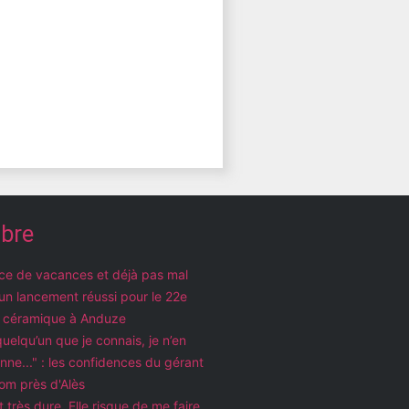
ibre
e de vacances et déjà pas mal
un lancement réussi pour le 22e
la céramique à Anduze
 quelqu’un que je connais, je n’en
nne..." : les confidences du gérant
oom près d'Alès
t très dure. Elle risque de me faire