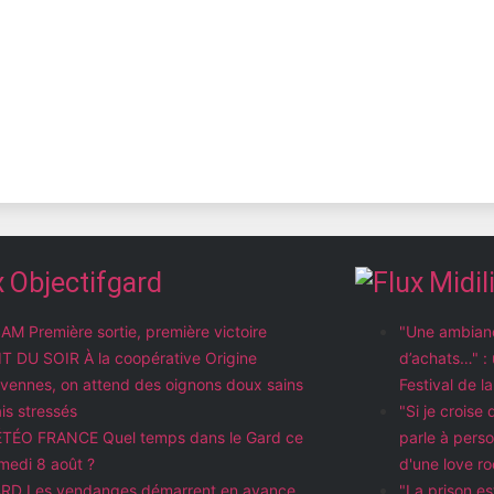
Objectifgard
Midil
AM Première sortie, première victoire
"Une ambianc
IT DU SOIR À la coopérative Origine
d’achats…" : 
vennes, on attend des oignons doux sains
Festival de 
is stressés
"Si je croise
TÉO FRANCE Quel temps dans le Gard ce
parle à perso
medi 8 août ?
d'une love r
RD Les vendanges démarrent en avance,
"La prison es