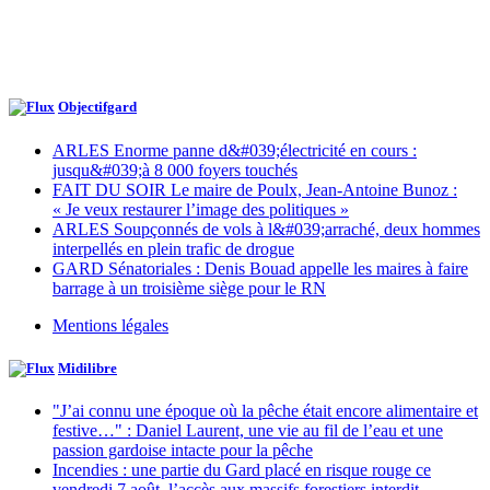
Objectifgard
ARLES Enorme panne d&#039;électricité en cours :
jusqu&#039;à 8 000 foyers touchés
FAIT DU SOIR Le maire de Poulx, Jean-Antoine Bunoz :
« Je veux restaurer l’image des politiques »
ARLES Soupçonnés de vols à l&#039;arraché, deux hommes
interpellés en plein trafic de drogue
GARD Sénatoriales : Denis Bouad appelle les maires à faire
barrage à un troisième siège pour le RN
Mentions légales
Midilibre
"J’ai connu une époque où la pêche était encore alimentaire et
festive…" : Daniel Laurent, une vie au fil de l’eau et une
passion gardoise intacte pour la pêche
Incendies : une partie du Gard placé en risque rouge ce
vendredi 7 août, l’accès aux massifs forestiers interdit