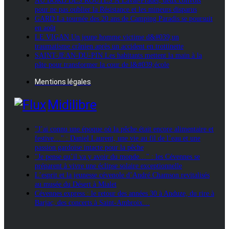
AU BORD DES ROUTES À Laval-Pradel, deux convois
pour ne pas oublier la Résistance et les mineurs disparus
GARD La tournée des 20 ans de Camping Paradis se poursuit
en août
LE VIGAN Un jeune homme victime d&#039;un
traumatisme crânien après un accident en trottinette
SAINT-JEAN-DU-PIN Les habitants mettent la main à la
pâte pour transformer la cour de l&#039;école
Mentions légales
Midilibre
"J’ai connu une époque où la pêche était encore alimentaire et
festive…" : Daniel Laurent, une vie au fil de l’eau et une
passion gardoise intacte pour la pêche
"Je pense qu’il va y avoir du monde…" : les Cévennes se
préparent à vivre une éclipse solaire exceptionnelle
L’esprit et la jeunesse cévenole d’André Chamson revitalisés
au musée du Désert à Mialet
Cévennes express : le retour des années 30 à Anduze, du rire à
Barjac, des concerts à Saint-Ambroix…