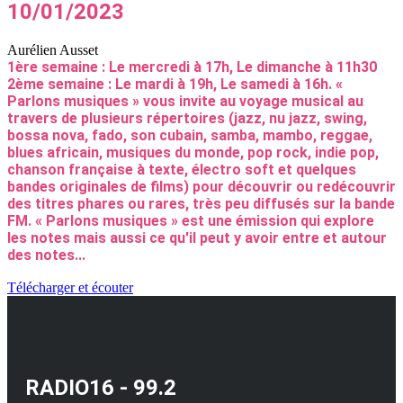
10/01/2023
Aurélien Ausset
1ère semaine : Le mercredi à 17h, Le dimanche à 11h30
2ème semaine : Le mardi à 19h, Le samedi à 16h. «
Parlons musiques » vous invite au voyage musical au
travers de plusieurs répertoires (jazz, nu jazz, swing,
bossa nova, fado, son cubain, samba, mambo, reggae,
blues africain, musiques du monde, pop rock, indie pop,
chanson française à texte, électro soft et quelques
bandes originales de films) pour découvrir ou redécouvrir
des titres phares ou rares, très peu diffusés sur la bande
FM. « Parlons musiques » est une émission qui explore
les notes mais aussi ce qu'il peut y avoir entre et autour
des notes...
Télécharger et écouter
RADIO16 - 99.2