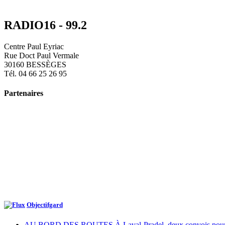
RADIO16 - 99.2
Centre Paul Eyriac
Rue Doct Paul Vermale
30160 BESSÈGES
Tél. 04 66 25 26 95
Partenaires
Objectifgard
AU BORD DES ROUTES À Laval-Pradel, deux convois pour ne p