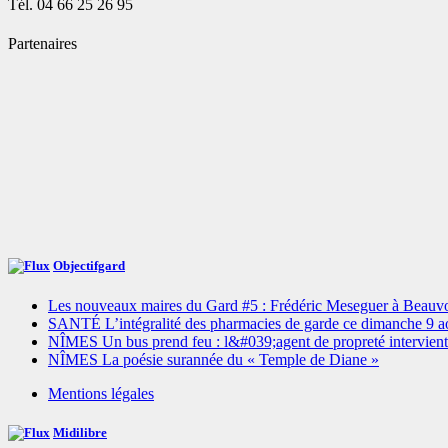
Tél. 04 66 25 26 95
Partenaires
Objectifgard
Les nouveaux maires du Gard #5 : Frédéric Meseguer à Beauvo
SANTÉ L’intégralité des pharmacies de garde ce dimanche 9 a
NÎMES Un bus prend feu : l&#039;agent de propreté intervient
NÎMES La poésie surannée du « Temple de Diane »
Mentions légales
Midilibre