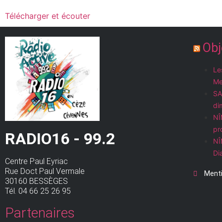
Télécharger et écouter
Obj
Le
Me
SA
di
NÎ
pr
RADIO16 - 99.2
NÎ
Di
Centre Paul Eyriac
Rue Doct Paul Vermale
Menti
30160 BESSÈGES
Tél. 04 66 25 26 95
Partenaires