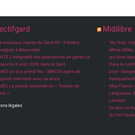
ectifgard
Midilibre
s nouveaux maires du Gard #5 : Frédéric
"Au final, c’
seguer à Beauvoisin
Mines d’Alès,
NTÉ L’intégralité des pharmacies de garde ce
qui dure dep
manche 9 août 2026 dans le Gard
Dans le centr
MES Un bus prend feu : l&#039;agent de
pour "danger
opreté intervient avec sa lance
manquements
MES La poésie surannée du « Temple de
Miss France 
ane »
Languedoc 20
Lambert
ons légales
Du jazz et du
du fort Vaub