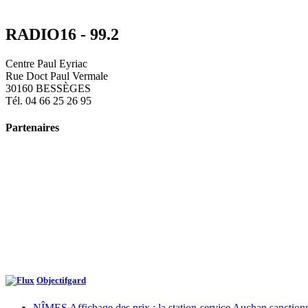
RADIO16 - 99.2
Centre Paul Eyriac
Rue Doct Paul Vermale
30160 BESSÈGES
Tél. 04 66 25 26 95
Partenaires
Objectifgard
NÎMES Affichage des prix : la station-service Auchan sanctio