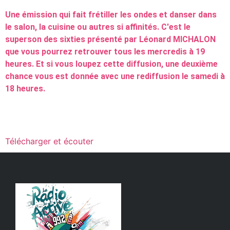
Une émission qui fait frétiller les ondes et danser dans
le salon, la cuisine ou autres si affinités. C'est le
superson des sixties présenté par Léonard MICHALON
que vous pourrez retrouver tous les mercredis à 19
heures. Et si vous loupez cette diffusion, une deuxième
chance vous est donnée avec une rediffusion le samedi à
18 heures.
Télécharger et écouter