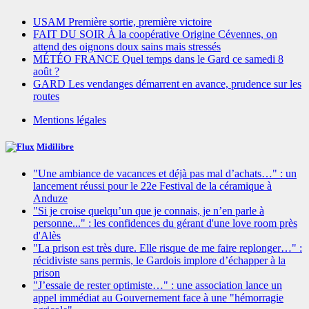
USAM Première sortie, première victoire
FAIT DU SOIR À la coopérative Origine Cévennes, on
attend des oignons doux sains mais stressés
MÉTÉO FRANCE Quel temps dans le Gard ce samedi 8
août ?
GARD Les vendanges démarrent en avance, prudence sur les
routes
Mentions légales
Midilibre
"Une ambiance de vacances et déjà pas mal d’achats…" : un
lancement réussi pour le 22e Festival de la céramique à
Anduze
"Si je croise quelqu’un que je connais, je n’en parle à
personne..." : les confidences du gérant d'une love room près
d'Alès
"La prison est très dure. Elle risque de me faire replonger…" :
récidiviste sans permis, le Gardois implore d’échapper à la
prison
"J’essaie de rester optimiste…" : une association lance un
appel immédiat au Gouvernement face à une "hémorragie