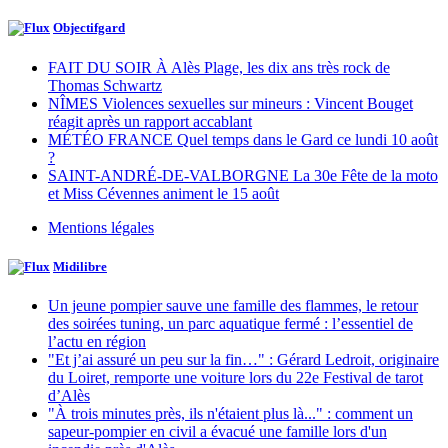
Objectifgard
FAIT DU SOIR À Alès Plage, les dix ans très rock de
Thomas Schwartz
NÎMES Violences sexuelles sur mineurs : Vincent Bouget
réagit après un rapport accablant
MÉTÉO FRANCE Quel temps dans le Gard ce lundi 10 août
?
SAINT-ANDRÉ-DE-VALBORGNE La 30e Fête de la moto
et Miss Cévennes animent le 15 août
Mentions légales
Midilibre
Un jeune pompier sauve une famille des flammes, le retour
des soirées tuning, un parc aquatique fermé : l’essentiel de
l’actu en région
"Et j’ai assuré un peu sur la fin…" : Gérard Ledroit, originaire
du Loiret, remporte une voiture lors du 22e Festival de tarot
d’Alès
"À trois minutes près, ils n'étaient plus là..." : comment un
sapeur-pompier en civil a évacué une famille lors d'un