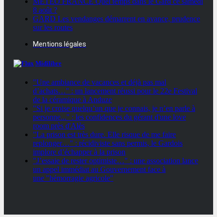
MÉTÉO FRANCE Quel temps dans le Gard ce samedi
8 août ?
GARD Les vendanges démarrent en avance, prudence
sur les routes
Mentions légales
Midilibre
"Une ambiance de vacances et déjà pas mal
d’achats…" : un lancement réussi pour le 22e Festival
de la céramique à Anduze
"Si je croise quelqu’un que je connais, je n’en parle à
personne..." : les confidences du gérant d'une love
room près d'Alès
"La prison est très dure. Elle risque de me faire
replonger…" : récidiviste sans permis, le Gardois
implore d’échapper à la prison
"J’essaie de rester optimiste…" : une association lance
un appel immédiat au Gouvernement face à
une "hémorragie agricole"